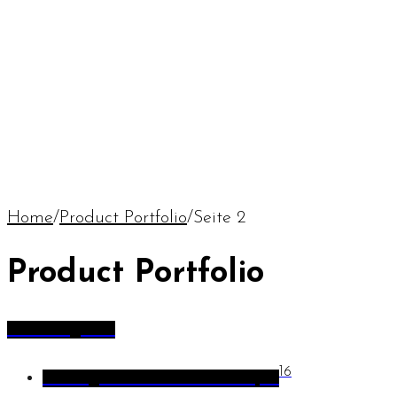
Home
/
Product Portfolio
/
Seite 2
Product Portfolio
All Categories
16
Pflanzgefäße und Blumentöpfe