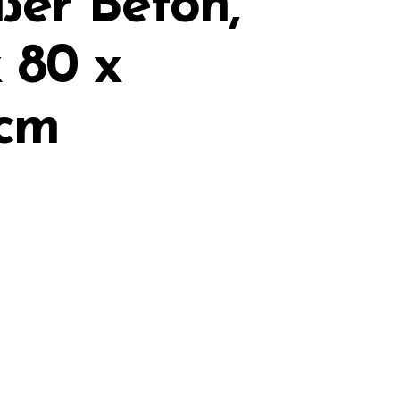
ßer Beton,
 80 x
5cm
0
Reviews