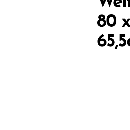
Wei
80 x
65,
on
Additional information