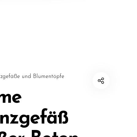
nzgefäße und Blumentöpfe
sme
anzgefäß