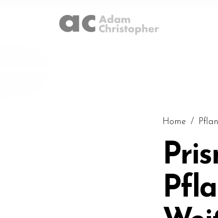
Home
/
Pfla
Pri
Pfl